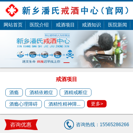
网站首页
医院介绍
戒酒项目
戒酒知识
医院新闻
潘杰
1
潘杰，擅长酒瘾、酒精依赖、酒精戒断、酒精性
精神障碍、酒精心理......
戒酒项目
预约医生
酒瘾
酒精依赖症
酒精戒断症
更多>
酒瘾心理障碍
酒精性精神障...
潘剑
潘剑，擅长中医疑难杂症治疗 ......
咨询优惠
咨询热线：15565286266