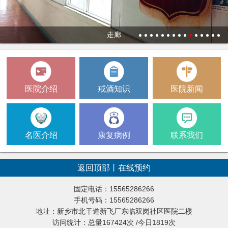
走廊
1
2
3
4
5
6
7
8
9
10
11
12
13
14
15
医院介绍
戒酒知识
医院新闻
名医介绍
康复病例
联系我们
返回顶部
丨
在线预约
固定电话：15565286266
手机号码：15565286266
地址：新乡市北干道新飞厂东临双岗社区医院二楼
访问统计：总量167424次 /今日1819次