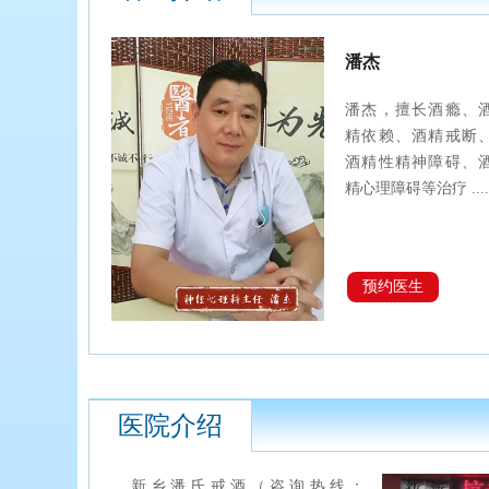
潘杰
潘杰，擅长酒瘾、
精依赖、酒精戒断
酒精性精神障碍、
精心理障碍等治疗 ....
预约医生
医院介绍
新乡潘氏戒酒（咨询热线：