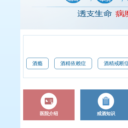
酒瘾
酒精依赖症
酒精戒断
医院介绍
戒酒知识