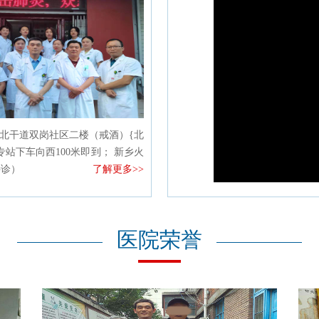
北干道双岗社区二楼（戒酒）{北
站下车向西100米即到； 新乡火
接诊）
了解更多>>
医院荣誉