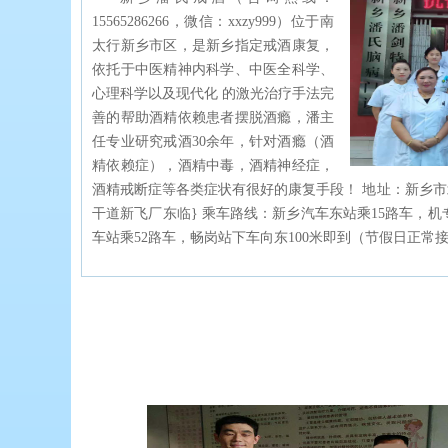
15565286266，微信：xxzy999）位于南
太行新乡市区，是新乡指定戒酒康复，
依托于中医精神内科学、中医全科学、
心理科学以及现代化 的激光治疗手法完
善的帮助酒精依赖患者摆脱酒瘾，潘主
任专业研究戒酒30余年，针对酒瘾（酒
精依赖症），酒精中毒，酒精神经症，
酒精戒断症等各类症状有很好的康复手段！ 地址：新乡市
干道新飞厂东临} 乘车路线：新乡汽车东站乘15路车，机专
车站乘52路车，畅岗站下车向东100米即到（节假日正常