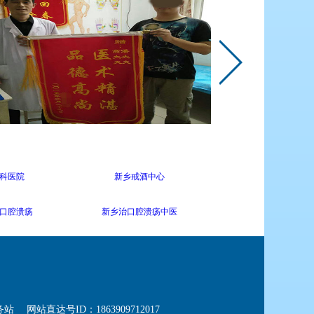
科医院
新乡戒酒中心
口腔溃疡
新乡治口腔溃疡中医
务站
网站直达号ID：1863909712017