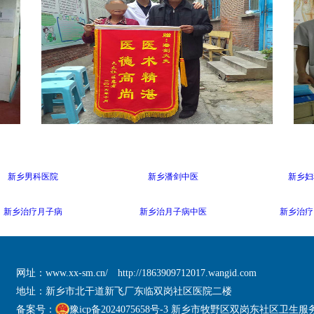
新乡男科医院
新乡潘剑中医
新乡妇
新乡治疗月子病
新乡治月子病中医
新乡治疗
网址：
www.xx-sm.cn/
http://1863909712017.wangid.com
地址：新乡市北干道新飞厂东临双岗社区医院二楼
备案号：
豫icp备2024075658号-3 新乡市牧野区双岗东社区卫生服