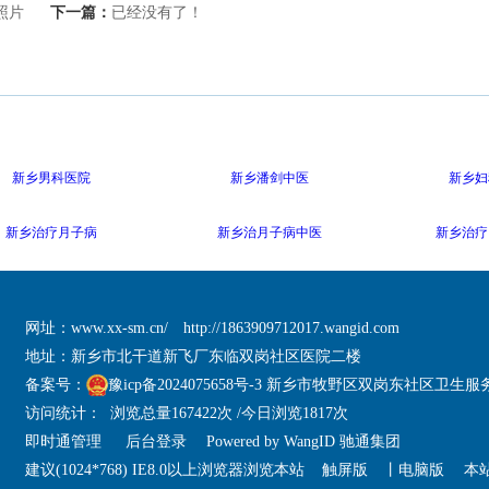
照片
下一篇：
已经没有了！
新乡男科医院
新乡潘剑中医
新乡妇
新乡治疗月子病
新乡治月子病中医
新乡治疗
网址：
www.xx-sm.cn/
http://1863909712017.wangid.com
地址：新乡市北干道新飞厂东临双岗社区医院二楼
备案号：
豫icp备2024075658号-3 新乡市牧野区双岗东社区卫生服
访问统计： 浏览总量167422次 /今日浏览1817次
即时通管理
后台登录
Powered by
WangID 驰通集团
建议(1024*768) IE8.0以上浏览器浏览本站
触屏版
丨
电脑版
本站