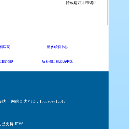
转载请注明来源！
科医院
新乡戒酒中心
口腔溃疡
新乡治口腔溃疡中医
务站
网站直达号ID：1863909712017
已支持 IPV6