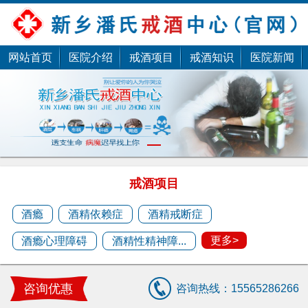
网站首页
医院介绍
戒酒项目
戒酒知识
医院新闻
潘杰
1
潘杰，擅长酒瘾、酒精依赖、酒精戒断、酒精性
精神障碍、酒精心理......
戒酒项目
预约医生
酒瘾
酒精依赖症
酒精戒断症
更多>
酒瘾心理障碍
酒精性精神障...
潘剑
潘剑，擅长中医疑难杂症治疗 ......
咨询优惠
咨询热线：15565286266