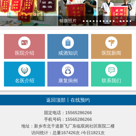
锦旗照片
1
2
3
4
5
6
7
8
9
10
11
12
13
14
15
医院介绍
戒酒知识
医院新闻
名医介绍
康复病例
联系我们
返回顶部
丨
在线预约
固定电话：15565286266
手机号码：15565286266
地址：新乡市北干道新飞厂东临双岗社区医院二楼
访问统计：总量167426次 /今日1821次