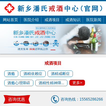
网站首页
医院介绍
戒酒项目
戒酒知识
医院新闻
潘杰
1
潘杰，擅长酒瘾、酒精依赖、酒精戒断、酒精性
精神障碍、酒精心理......
戒酒项目
预约医生
酒瘾
酒精依赖症
酒精戒断症
更多>
酒瘾心理障碍
酒精性精神障...
潘剑
潘剑，擅长中医疑难杂症治疗 ......
咨询优惠
咨询热线：15565286266