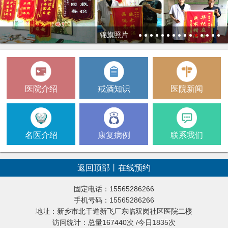
锦旗照片
1
2
3
4
5
6
7
8
9
10
11
12
13
14
15
医院介绍
戒酒知识
医院新闻
名医介绍
康复病例
联系我们
返回顶部
丨
在线预约
固定电话：15565286266
手机号码：15565286266
地址：新乡市北干道新飞厂东临双岗社区医院二楼
访问统计：总量167440次 /今日1835次