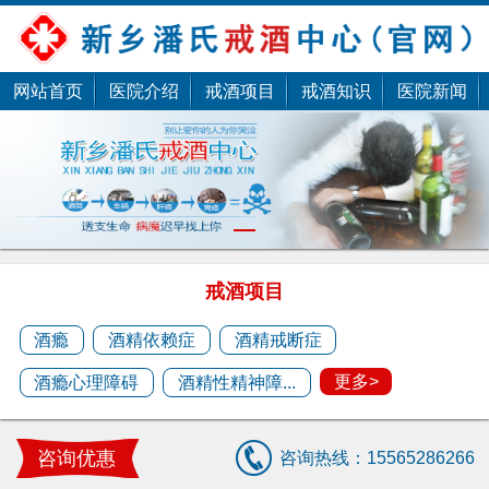
网站首页
医院介绍
戒酒项目
戒酒知识
医院新闻
潘杰
1
潘杰，擅长酒瘾、酒精依赖、酒精戒断、酒精性
精神障碍、酒精心理......
戒酒项目
预约医生
酒瘾
酒精依赖症
酒精戒断症
更多>
酒瘾心理障碍
酒精性精神障...
潘剑
潘剑，擅长中医疑难杂症治疗 ......
咨询优惠
咨询热线：15565286266