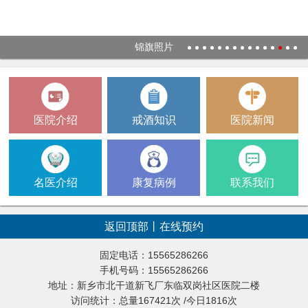
锦旗照片
1
2
3
4
5
6
7
8
9
10
11
12
13
14
15
医院介绍
戒酒知识
医院新闻
名医介绍
康复病例
联系我们
返回顶部
丨
在线预约
固定电话：15565286266
手机号码：15565286266
地址：新乡市北干道新飞厂东临双岗社区医院二楼
访问统计：总量167421次 /今日1816次