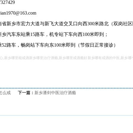
27429
an1970@163.com
南省新乡市宏力大道与新飞大道交叉口向西300米路北（双岗社
乡汽车东站乘15路车，机专站下车向西100米即到；
52路车，畅岗站下车向东100米即到（节假日正常接诊）
心,新乡哪里能戒酒新乡哪里治疗酒瘾,新乡哪里戒酒瘾好新乡哪有戒酒的中医,新乡
怎么戒
下一篇：
新乡潘剑中医治疗酒瘾