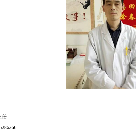
】
主任
286266