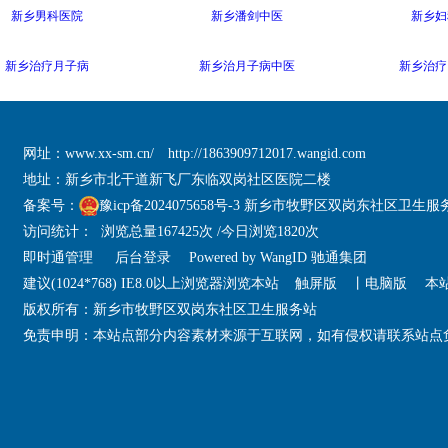
新乡男科医院
新乡潘剑中医
新乡妇
新乡治疗月子病
新乡治月子病中医
新乡治疗
网址：
www.xx-sm.cn/
http://1863909712017.wangid.com
地址：新乡市北干道新飞厂东临双岗社区医院二楼
备案号：
豫icp备2024075658号-3 新乡市牧野区双岗东社区卫生服
访问统计： 浏览总量167425次 /今日浏览1820次
即时通管理
后台登录
Powered by
WangID 驰通集团
建议(1024*768) IE8.0以上浏览器浏览本站
触屏版
丨
电脑版
本站
版权所有：新乡市牧野区双岗东社区卫生服务站
免责申明：本站点部分内容素材来源于互联网，如有侵权请联系站点