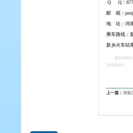
Q Q：8773
邮 箱：panji
地 址：河
乘车路线：新
新乡火车站乘
新乡戒酒中
苑戒酒好吗
上一篇：
酒瘾