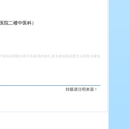
区医院二楼中医科）
哪个医院戒酒新乡有没有戒酒的地方,新乡康知苑戒酒怎么样新乡康知
转载请注明来源！