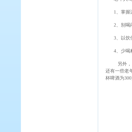
1
、掌握
2
、别喝
3
、以饮
4
、少喝
另外，
还有一些老
杯啤酒为
300