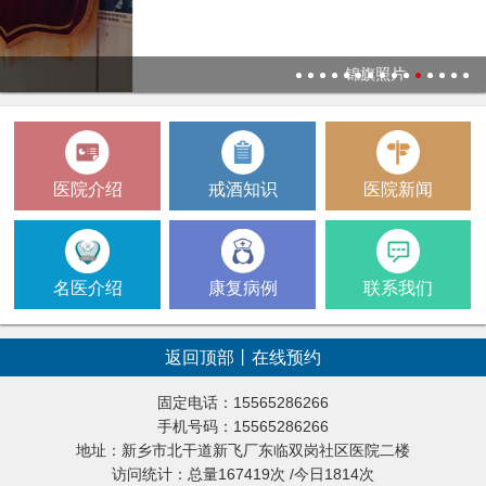
锦旗照片
1
2
3
4
5
6
7
8
9
10
11
12
13
14
15
医院介绍
戒酒知识
医院新闻
名医介绍
康复病例
联系我们
返回顶部
丨
在线预约
固定电话：15565286266
手机号码：15565286266
地址：新乡市北干道新飞厂东临双岗社区医院二楼
访问统计：总量167419次 /今日1814次