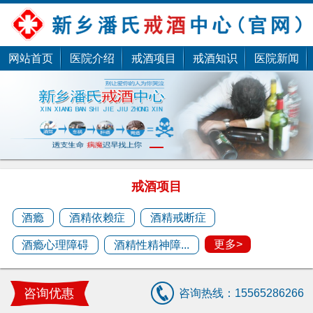
网站首页
医院介绍
戒酒项目
戒酒知识
医院新闻
潘杰
1
潘杰，擅长酒瘾、酒精依赖、酒精戒断、酒精性
精神障碍、酒精心理......
戒酒项目
预约医生
酒瘾
酒精依赖症
酒精戒断症
更多>
酒瘾心理障碍
酒精性精神障...
潘剑
潘剑，擅长中医疑难杂症治疗 ......
咨询优惠
咨询热线：15565286266